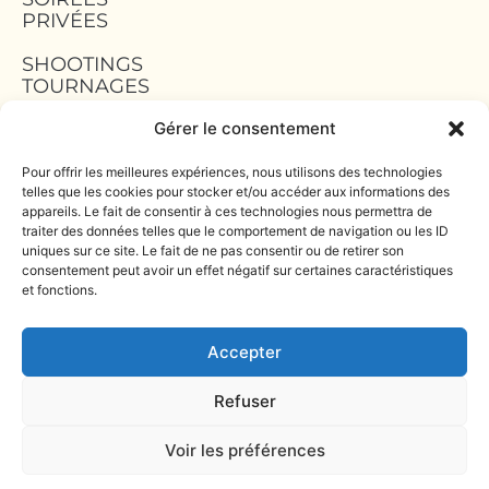
PRIVÉES
SHOOTINGS
TOURNAGES
Gérer le consentement
TEAM BUILDING
Pour offrir les meilleures expériences, nous utilisons des technologies
MENTIONS
telles que les cookies pour stocker et/ou accéder aux informations des
LÉGALES
appareils. Le fait de consentir à ces technologies nous permettra de
traiter des données telles que le comportement de navigation ou les ID
POLITIQUE DE
uniques sur ce site. Le fait de ne pas consentir ou de retirer son
CONFIDENTIALITÉ
consentement peut avoir un effet négatif sur certaines caractéristiques
et fonctions.
POLITIQUE DE
COOKIES (UE)
Accepter
Hôtel
Refuser
Particulier
Wagram
Voir les préférences