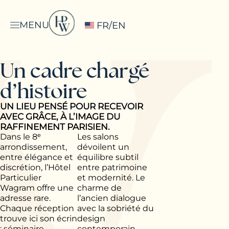
MENU
FR/EN
Un cadre chargé
d’histoire
UN LIEU PENSÉ POUR RECEVOIR
AVEC GRÂCE, À L’IMAGE DU
RAFFINEMENT PARISIEN.
Dans le 8ᵉ
Les salons
arrondissement,
dévoilent un
entre élégance et
équilibre subtil
discrétion, l’Hôtel
entre patrimoine
Particulier
et modernité. Le
Wagram offre une
charme de
adresse rare.
l’ancien dialogue
Chaque réception
avec la sobriété du
trouve ici son écrin
design
: séminaire,
contemporain.