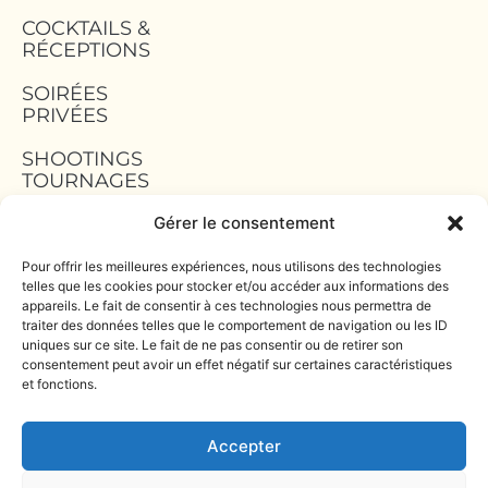
COCKTAILS &
RÉCEPTIONS
SOIRÉES
PRIVÉES
SHOOTINGS
TOURNAGES
Gérer le consentement
TEAM BUILDING
Pour offrir les meilleures expériences, nous utilisons des technologies
MENTIONS
telles que les cookies pour stocker et/ou accéder aux informations des
LÉGALES
appareils. Le fait de consentir à ces technologies nous permettra de
traiter des données telles que le comportement de navigation ou les ID
POLITIQUE DE
uniques sur ce site. Le fait de ne pas consentir ou de retirer son
CONFIDENTIALITÉ
consentement peut avoir un effet négatif sur certaines caractéristiques
et fonctions.
POLITIQUE DE
COOKIES (UE)
Accepter
Hôtel